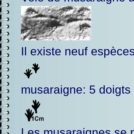
Il existe neuf espèc
musaraigne: 5 doigts
Les musaraignes se no