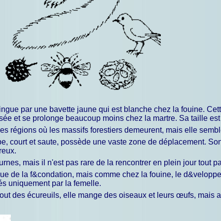
stingue par une bavette jaune qui est blanche chez la fouine. Cet
visée et se prolonge beaucoup moins chez la martre. Sa taille est
es régions où les massifs forestiers demeurent, mais elle semble
mpe, court et saute, possède une vaste zone de déplacement. Son
reux.
es, mais il n'est pas rare de la rencontrer en plein jour tout p
oque de la f&condation, mais comme chez la fouine, le d&velo
vés uniquement par la femelle.
out des écureuils, elle mange des oiseaux et leurs œufs, mais 