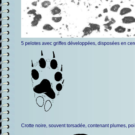
5 pelotes avec griffes développées, disposées en cerc
Crotte noire, souvent torsadée, contenant plumes, poi