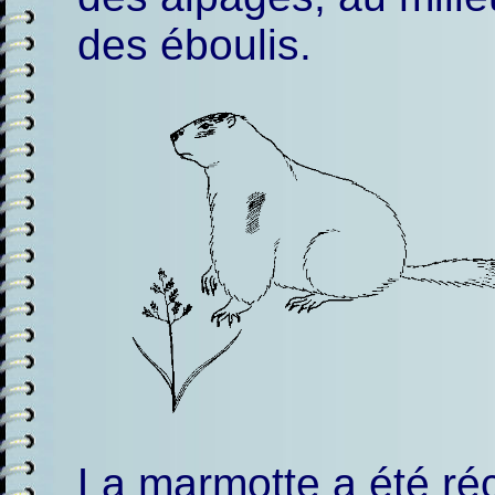
des éboulis.
La marmotte a été ré