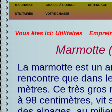
MA CHASSE
CHASSE À COURRE
DÉTERRAGE
UTILITAIRES
VOTRE CHASSE
Vous êtes ici: Utilitaires _ Empre
Marmotte 
La marmotte est un a
rencontre que dans le
mètres. Ce très gros 
à 98 centimètres, vit 
des alpages, au milie